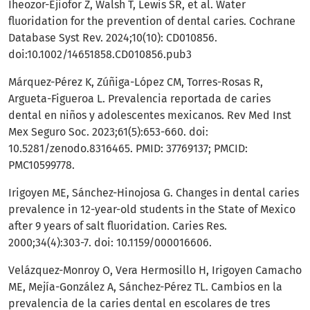
Iheozor-Ejiofor Z, Walsh T, Lewis SR, et al. Water
fluoridation for the prevention of dental caries. Cochrane
Database Syst Rev. 2024;10(10): CD010856.
doi:10.1002/14651858.CD010856.pub3
Márquez-Pérez K, Zúñiga-López CM, Torres-Rosas R,
Argueta-Figueroa L. Prevalencia reportada de caries
dental en niños y adolescentes mexicanos. Rev Med Inst
Mex Seguro Soc. 2023;61(5):653-660. doi:
10.5281/zenodo.8316465. PMID: 37769137; PMCID:
PMC10599778.
Irigoyen ME, Sánchez-Hinojosa G. Changes in dental caries
prevalence in 12-year-old students in the State of Mexico
after 9 years of salt fluoridation. Caries Res.
2000;34(4):303-7. doi: 10.1159/000016606.
Velázquez-Monroy O, Vera Hermosillo H, Irigoyen Camacho
ME, Mejía-González A, Sánchez-Pérez TL. Cambios en la
prevalencia de la caries dental en escolares de tres