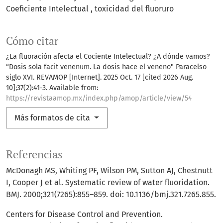
Coeficiente Intelectual
toxicidad del fluoruro
Cómo citar
¿La fluoración afecta el Cociente Intelectual? ¿A dónde vamos?
“Dosis sola facit venenum. La dosis hace el veneno" Paracelso
siglo XVI. REVAMOP [Internet]. 2025 Oct. 17 [cited 2026 Aug.
10];37(2):41-3. Available from:
https://revistaamop.mx/index.php/amop/article/view/54
Más formatos de cita
Referencias
McDonagh MS, Whiting PF, Wilson PM, Sutton AJ, Chestnutt
I, Cooper J et al. Systematic review of water fluoridation.
BMJ. 2000;321(7265):855–859. doi: 10.1136/bmj.321.7265.855.
Centers for Disease Control and Prevention.