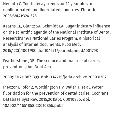
Neurath C. Tooth decay trends for 12 year olds in
nonfluorinated and fluoridated countries. Fluoride.
2005;38(4):324-325.
Kearns CE, Glantz SA, Schmidt LA. Sugar industry influence
on the scientific agenda of the National Institute of Dental
Research’s 1971 National Caries Program: a historical
analysis of internal documents. PLoS Med.
2015;12(3):1001798. doi:10.1371/journal.pmed.1001798
Featherstone JDB. The science and practice of caries
prevention. J Am Dent Assoc.
2000;131(7): 887-899. doi:10.14219/jada.archive.2000.0307
Iheozor-Ejiofor Z, Worthington HV, Walsh T, et al. Water
fluoridation for the prevention of dental caries. Cochrane
Database Syst Rev. 2015;2015(6): CD010856. doi:
10.1002/14651858.CD010856.pub2