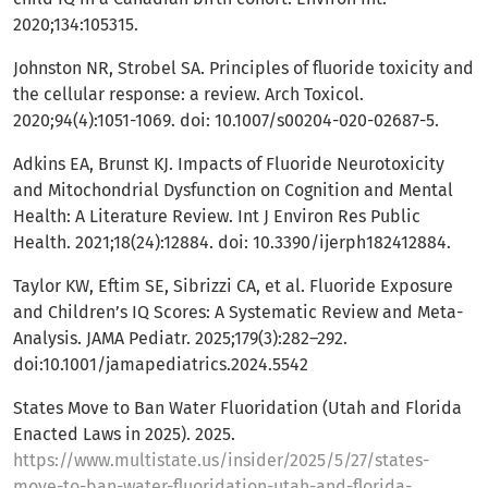
2020;134:105315.
Johnston NR, Strobel SA. Principles of fluoride toxicity and
the cellular response: a review. Arch Toxicol.
2020;94(4):1051-1069. doi: 10.1007/s00204-020-02687-5.
Adkins EA, Brunst KJ. Impacts of Fluoride Neurotoxicity
and Mitochondrial Dysfunction on Cognition and Mental
Health: A Literature Review. Int J Environ Res Public
Health. 2021;18(24):12884. doi: 10.3390/ijerph182412884.
Taylor KW, Eftim SE, Sibrizzi CA, et al. Fluoride Exposure
and Children’s IQ Scores: A Systematic Review and Meta-
Analysis. JAMA Pediatr. 2025;179(3):282–292.
doi:10.1001/jamapediatrics.2024.5542
States Move to Ban Water Fluoridation (Utah and Florida
Enacted Laws in 2025). 2025.
https://www.multistate.us/insider/2025/5/27/states-
move-to-ban-water-fluoridation-utah-and-florida-