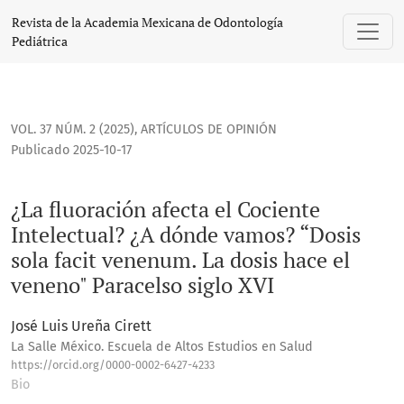
¿La fluoración afecta el Cociente Intelectual? ¿A dónde vamo
Revista de la Academia Mexicana de Odontología
Pediátrica
VOL. 37 NÚM. 2 (2025)
,
ARTÍCULOS DE OPINIÓN
Publicado 2025-10-17
¿La fluoración afecta el Cociente
Intelectual? ¿A dónde vamos? “Dosis
sola facit venenum. La dosis hace el
veneno" Paracelso siglo XVI
José Luis Ureña Cirett
La Salle México. Escuela de Altos Estudios en Salud
https://orcid.org/0000-0002-6427-4233
Bio