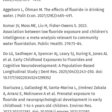
Aggeborn L, Öhman M. The effects of fluoride in drinking
water. J Polit Econ. 2021;129(2):465–491.
Kumar JV, Moss ME, Liu H, Fisher-Owens S. 2023.
Association between low fluoride exposure and children’s
intelligence: a meta-analysis relevant to community
water fluoridation. Public Health. 219:73–84.
Do LG, Sadhwyer A, Spencer AJ, Leary SJ, Kuring K, Jones AL
et al. Early Childhood Exposures to Fluorides and
Cognitive Neurodevelopment: A Population-Based
Longitudinal Study J Dent Res. 2025;104(3):243–250. doi:
10.1177/00220345241299352
Ibarluzea J, Gallastegi M, Santa-Marina L, Jiménez Zabala
A, Arranz E, Molinuevo A et al. Prenatal exposure to
fluoride and neuropsychological development in early
childhood: 1-to 4 years old children. Environ Res.
2022;207:112181. doi: 10.1016/j.envres.2021.112181.