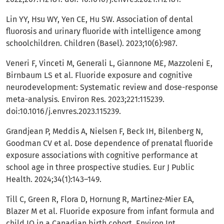
Lin YY, Hsu WY, Yen CE, Hu SW. Association of dental
fluorosis and urinary fluoride with intelligence among
schoolchildren. Children (Basel). 2023;10(6):987.
Veneri F, Vinceti M, Generali L, Giannone ME, Mazzoleni E,
Birnbaum LS et al. Fluoride exposure and cognitive
neurodevelopment: Systematic review and dose-response
meta-analysis. Environ Res. 2023;221:115239.
doi:10.1016/j.envres.2023.115239.
Grandjean P, Meddis A, Nielsen F, Beck IH, Bilenberg N,
Goodman CV et al. Dose dependence of prenatal fluoride
exposure associations with cognitive performance at
school age in three prospective studies. Eur J Public
Health. 2024;34(1):143–149.
Till C, Green R, Flora D, Hornung R, Martinez-Mier EA,
Blazer M et al. Fluoride exposure from infant formula and
child IQ in a Canadian birth cohort. Environ Int.