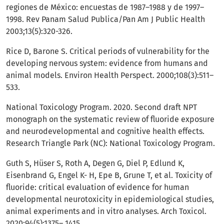
regiones de México: encuestas de 1987–1988 y de 1997–
1998. Rev Panam Salud Publica/Pan Am J Public Health
2003;13(5):320-326.
Rice D, Barone S. Critical periods of vulnerability for the
developing nervous system: evidence from humans and
animal models. Environ Health Perspect. 2000;108(3):511–
533.
National Toxicology Program. 2020. Second draft NPT
monograph on the systematic review of fluoride exposure
and neurodevelopmental and cognitive health effects.
Research Triangle Park (NC): National Toxicology Program.
Guth S, Hüser S, Roth A, Degen G, Diel P, Edlund K,
Eisenbrand G, Engel K- H, Epe B, Grune T, et al. Toxicity of
fluoride: critical evaluation of evidence for human
developmental neurotoxicity in epidemiological studies,
animal experiments and in vitro analyses. Arch Toxicol.
2020;94(5):1375– 1415.