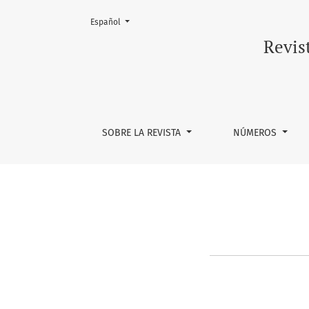
Cambiar el idioma. El actual es:
Español
Marco legal
Revis
SOBRE LA REVISTA
NÚMEROS