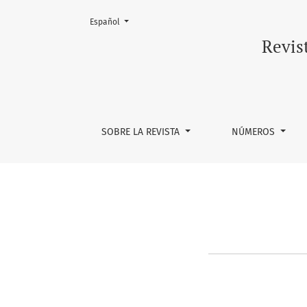
Cambiar el idioma. El actual es:
Español
Registrarse
Revis
SOBRE LA REVISTA
NÚMEROS