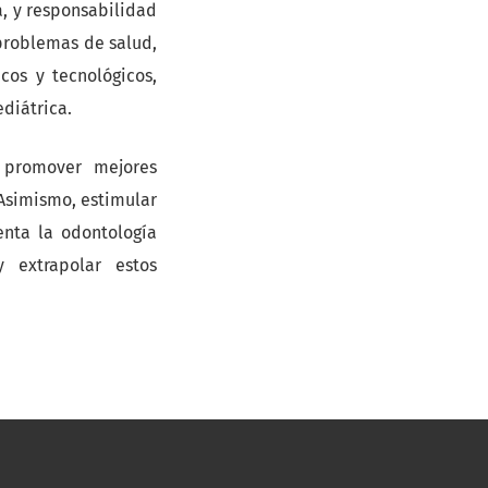
a, y responsabilidad
 problemas de salud,
cos y tecnológicos,
diátrica.
r promover mejores
 Asimismo, estimular
enta la odontología
y extrapolar estos