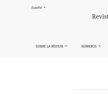
Cambiar el idioma. El actual es:
Español
Mensaje comité editorial
Revis
SOBRE LA REVISTA
NÚMEROS