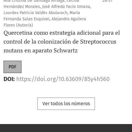
Ana Cristina De Santiago Arriaga, Cecilia
28-31
Hernández Morales, José Alfredo Facio Umana,
Revista AMOP
Lourdes Patricia Valdés Abularach, María
Fernanda Salas Esquivel, Alejandro Aguilera
Flores (Autor/a)
Quercetina como estrategia adicional para el
control de la colonización de Streptococcus
mutans en aparato Schwartz
PDF
DOI:
https://doi.org/10.63609/85y4h560
Ver todos los números