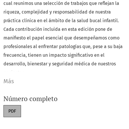
cual reunimos una selección de trabajos que reflejan la
riqueza, complejidad y responsabilidad de nuestra
práctica clínica en el ámbito de la salud bucal infantil.
Cada contribución incluida en esta edición pone de
manifiesto el papel esencial que desempeñamos como
profesionales al enfrentar patologías que, pese a su baja
frecuencia, tienen un impacto significativo en el
desarrollo, bienestar y seguridad médica de nuestros
pacientes.
Más
En este número encontrarán reportes de caso que
abordan condiciones de alta relevancia clínica, como el
Número completo
manejo integral de un paciente pediátrico con síndrome
PDF
de DiGeorge, el tratamiento conservador de un
queratoquiste odontogénico, la resolución de un