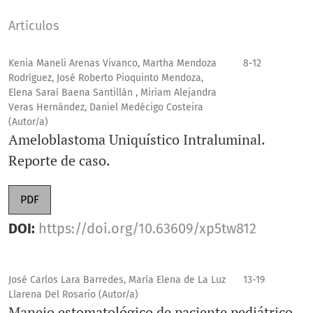
ameloblastoma uniquístico mediante técnicas con
Artículos
mínima invasión, así como la enucleación de un
odontoma complejo en una paciente en protocolo de
Kenia Maneli Arenas Vivanco, Martha Mendoza
8-12
trasplante hepático. Todos estos trabajos comparten un
Rodríguez, José Roberto Pioquinto Mendoza,
eje común: la importancia del diagnóstico temprano, la
Elena Saraí Baena Santillán , Miriam Alejandra
Veras Hernández, Daniel Medécigo Costeira
colaboración interdisciplinaria y la adaptación de
(Autor/a)
nuestras decisiones clínicas a las necesidades
Ameloblastoma Uniquístico Intraluminal.
particulares de cada niño.
Reporte de caso.
Asimismo, se incluye la investigación en ciencia básica,
PDF
como el uso de Quercetina como estrategia adicional
DOI:
https://doi.org/10.63609/xp5tw812
para el control de la colonización bacteriana, que aporta
fundamentos esenciales para comprender los
mecanismos biológicos y moleculares que subyacen a las
José Carlos Lara Barredes, María Elena de La Luz
13-19
enfermedades y a las respuestas terapéuticas. Estos
Llarena Del Rosario (Autor/a)
Manejo estomatológico de paciente pediátrico