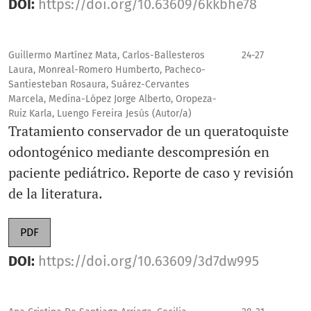
DOI:
https://doi.org/10.63609/6kkbhe78
toda la comunidad odontológica, investigadores,
docentes y especialistas en formación a enviar sus
Guillermo Martínez Mata, Carlos-Ballesteros
24-27
trabajos para consideración en futuras ediciones. La
Laura, Monreal-Romero Humberto, Pacheco-
revista es un foro construido por y para ustedes, y su
Santiesteban Rosaura, Suárez-Cervantes
participación es fundamental para seguir consolidando
Marcela, Medina-López Jorge Alberto, Oropeza-
Ruiz Karla, Luengo Fereira Jesús (Autor/a)
un espacio de difusión científica que impulse el
Tratamiento conservador de un queratoquiste
desarrollo de la odontología pediátrica, la patología
odontogénico mediante descompresión en
bucal y la cirugía maxilofacial en México.
paciente pediátrico. Reporte de caso y revisión
de la literatura.
Agradezco profundamente su interés y confianza en esta
publicación. Deseo que encuentren en estas páginas
PDF
inspiración, actualización y herramientas que fortalezcan
DOI:
https://doi.org/10.63609/3d7dw995
su práctica diaria.
Con aprecio,