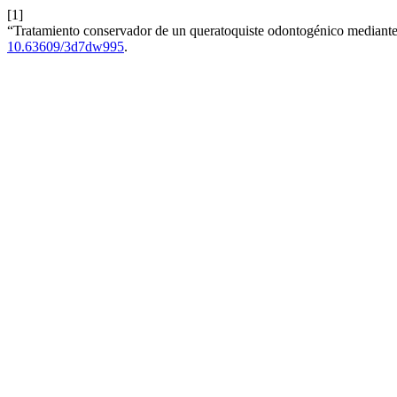
[1]
“Tratamiento conservador de un queratoquiste odontogénico mediante d
10.63609/3d7dw995
.