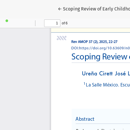
Volver a los detalles del artícul
←
Scoping Review of Early Childh